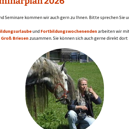
minarplan 2026
Sie und Ihr Pferd
Übungstage
Glückstraining
Tierkommunikatio
nd Seminare kommen wir auch gern zu Ihnen. Bitte sprechen Sie u
Potentialanalyse
Weiterführung Bo
Scan
ildungsurlaube
und
Fortbildungswochenenden
arbeiten wir mi
 Groß Briesen
zusammen. Sie können sich auch gerne direkt dort
Step by Step
Weiterführung Kre
des Lebens