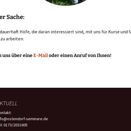
er Sache:
dauerhaft Höfe, die daran interessiert sind, mit uns für Kurse und
u arbeiten.
n uns über eine
E-Mail
oder einen Anruf von Ihnen!
KTUELL
ontakt:
nfo@ostendorf-seminare.de
el: 0173/2031605