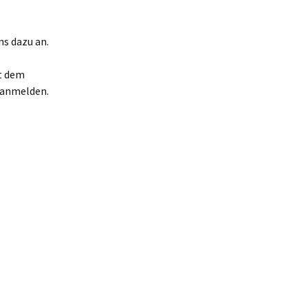
n
ns dazu an.
dy
t dem
 anmelden.
islauf