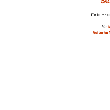
Se
Motivieren & Anleiten
Für Kurse u
Respektvolle
Kommunikation
Für
B
Reiterhof
Selbstwirksamkeit