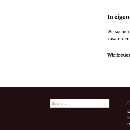
In eigen
Wir suchen 
zusammen z
Wir freue
Suche
A
nach:
K
i
T