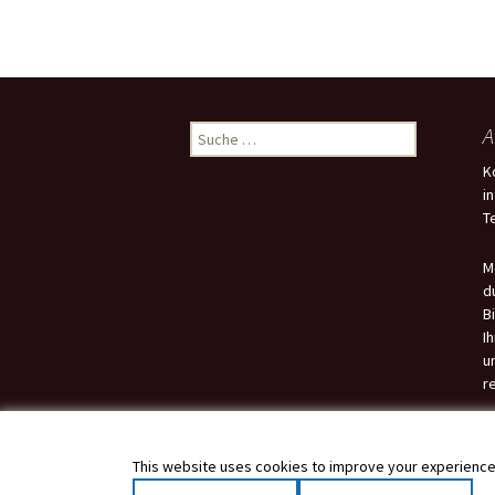
Suche
A
nach:
K
i
T
M
d
B
I
u
r
This website uses cookies to improve your experience. 