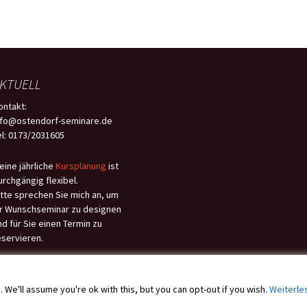
KTUELL
ontakt:
nfo@ostendorf-seminare.de
el: 0173/2031605
eine jährliche
Kursplanung
ist
urchgängig flexibel.
itte sprechen Sie mich an, um
hr Wunschseminar zu designen
nd für Sie einen Termin zu
eservieren.
We'll assume you're ok with this, but you can opt-out if you wish.
Weiterle